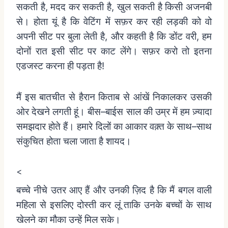
सकती
है
,
मदद
कर
सकती
है
,
खुल
सकती
है
किसी
अजनबी
से।
होता
यूं
है
कि
वेटिंग
में
सफ़र
कर
रही
लड़की
को
वो
अपनी
सीट
पर
बुला
लेती
है
,
और
कहती
है
कि
डोंट
वरी
,
हम
दोनों
रात
इसी
सीट
पर
काट
लेंगे।
सफ़र
करो
तो
इतना
एडजस्ट
करना
ही
पड़ता
है
!
मैं
इस
बातचीत
से
हैरान
किताब
से
आंखें
निकालकर
उसकी
ओर
देखने
लगती
हूं।
बीस
–
बाईस
साल
की
उम्र
में
हम
ज़्यादा
समझदार
होते
हैं।
हमारे
दिलों
का
आकार
वक़्त
के
साथ
–
साथ
संकुचित
होता
चला
जाता
है
शायद।
<
बच्चे
नीचे
उतर
आए
हैं
और
उनकी
ज़िद
है
कि
मैं
बगल
वाली
महिला
से
इसलिए
दोस्ती
कर
लूं
ताकि
उनके
बच्चों
के
साथ
खेलने
का
मौका
उन्हें
मिल
सके।