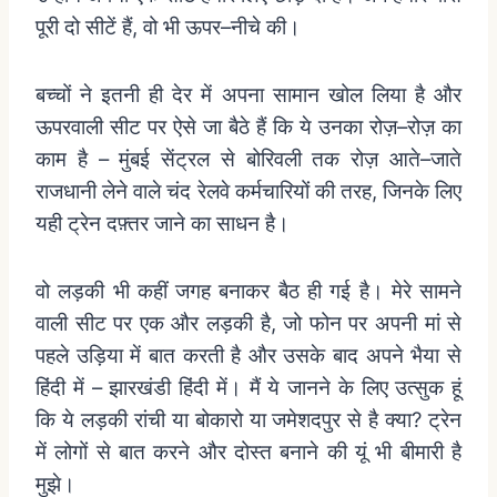
पूरी
दो
सीटें
हैं
,
वो
भी
ऊपर
–
नीचे
की।
बच्चों
ने
इतनी
ही
देर
में
अपना
सामान
खोल
लिया
है
और
ऊपरवाली
सीट
पर
ऐसे
जा
बैठे
हैं
कि
ये
उनका
रोज़
–
रोज़
का
काम
है
–
मुंबई
सेंट्रल
से
बोरिवली
तक
रोज़
आते
–
जाते
राजधानी
लेने
वाले
चंद
रेलवे
कर्मचारियों
की
तरह
,
जिनके
लिए
यही
ट्रेन
दफ़्तर
जाने
का
साधन
है।
वो
लड़की
भी
कहीं
जगह
बनाकर
बैठ
ही
गई
है।
मेरे
सामने
वाली
सीट
पर
एक
और
लड़की
है
,
जो
फोन
पर
अपनी
मां
से
पहले
उड़िया
में
बात
करती
है
और
उसके
बाद
अपने
भैया
से
हिंदी
में
–
झारखंडी
हिंदी
में।
मैं
ये
जानने
के
लिए
उत्सुक
हूं
कि
ये
लड़की
रांची
या
बोकारो
या
जमेशदपुर
से
है
क्या
?
ट्रेन
में
लोगों
से
बात
करने
और
दोस्त
बनाने
की
यूं
भी
बीमारी
है
मुझे।