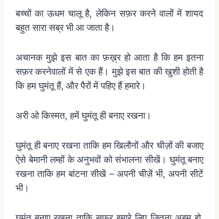
बच्चों
का
ऊधम
चालू
है
,
लेकिन
सफ़र
करने
वालों
में
शायद
बहुत
सारा
सब्र
भी
आ
जाता
है।
अचानक
मुझे
इस
बात
का
फ़ख़्र
हो
आता
है
कि
हम
इतना
सफ़र
करनेवालों
में
से
एक
हैं।
मुझे
इस
बात
की
खुशी
होती
है
कि
हम
घुमंतू
हैं
,
और
पैरों
में
पहिए
हैं
हमारे।
अरी
ओ
किस्मत
,
हमें
घुमंतू
ही
बनाए
रखना।
घुमंतू
ही
बनाए
रखना
ताकि
हम
खिलौनों
और
चीज़ों
की
बजाए
ऐसे
बेमानी
लम्हों
के
अनुभवों
को
संभालना
सीखें।
घुमंतू
बनाए
रखना
ताकि
हम
बांटना
सीखें
–
अपनी
चीज़ें
भी
,
अपनी
सीटें
भी।
घुमंतू
बनाए
रखना
ताकि
सफ़र
हमारे
लिए
जितना
अहम
हो
,