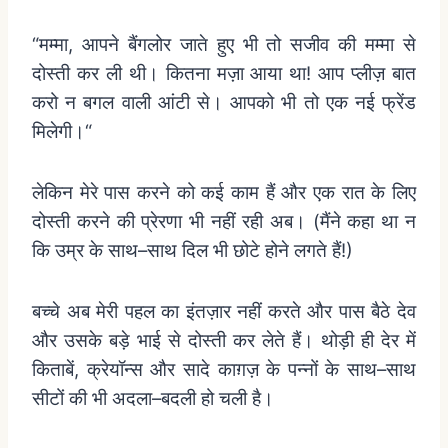
“
मम्मा
,
आपने
बैंगलोर
जाते
हुए
भी
तो
सजीव
की
मम्मा
से
दोस्ती
कर
ली
थी।
कितना
मज़ा
आया
था
!
आप
प्लीज़
बात
करो
न
बगल
वाली
आंटी
से।
आपको
भी
तो
एक
नई
फ्रेंड
मिलेगी।
“
लेकिन
मेरे
पास
करने
को
कई
काम
हैं
और
एक
रात
के
लिए
दोस्ती
करने
की
प्रेरणा
भी
नहीं
रही
अब।
(
मैंने
कहा
था
न
कि
उम्र
के
साथ
–
साथ
दिल
भी
छोटे
होने
लगते
हैं
!)
बच्चे
अब
मेरी
पहल
का
इंतज़ार
नहीं
करते
और
पास
बैठे
देव
और
उसके
बड़े
भाई
से
दोस्ती
कर
लेते
हैं।
थोड़ी
ही
देर
में
किताबें
,
क्रेयॉन्स
और
सादे
काग़ज़
के
पन्नों
के
साथ
–
साथ
सीटों
की
भी
अदला
–
बदली
हो
चली
है।