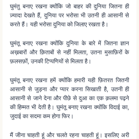
घुमंतु
बनाए
रखना
क्योंकि
जो
बाहर
की
दुनिया
जितना
ही
ज़्यादा
देखते
हैं
,
दुनिया
पर
भरोसा
भी
उतनी
ही
आसानी
से
करते
हैं।
यही
भरोसा
दुनिया
को
जिलाए
रखता
है।
घुमंतू
बनाए
रखना
क्योंकि
दुनिया
के
बारे
में
जितना
ज्ञान
अख़बारों
और
क़िताबों
से
नहीं
मिलता
,
उतना
मुसाफ़िरों
के
फ़लसफ़ों
,
उनकी
टिप्पणियों
से
मिलता
है।
घुमंतू
बनाए
रखना
हमें
क्योंकि
हमारी
यही
फ़ितरत
जितनी
आसानी
से
जुड़ना
और
प्यार
करना
सिखाती
है
,
उतनी
ही
आसानी
से
जाने
देना
और
पीछे
से
दुआ
का
एक
क़लमा
पढ़ने
की
हिम्मत
भी
देती
है।
घुमंतू
बनाए
रखना
क्योंकि
विदाई
का
,
जुदाई
का
सदमा
कम
होगा
फिर।
मैं
जीना
चाहती
हूं
और
चलते
रहना
चाहती
हूं।
इसलिए
अरी