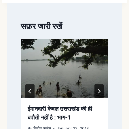
सफ़र जारी रखें
ईमानदारी केवल उत्तराखंड की ही
उ
बपौती नहीं है : भाग-1
By
विनीत फुलेरा
January 22, 2018