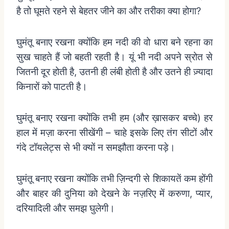
है
तो
घूमते
रहने
से
बेहतर
जीने
का
और
तरीका
क्या
होगा
?
घुमंतू
बनाए
रखना
क्योंकि
हम
नदी
की
वो
धारा
बने
रहना
का
सुख
चाहते
हैं
जो
बहती
रहती
है।
यूं
भी
नदी
अपने
स्रोत
से
जितनी
दूर
होती
है
,
उतनी
ही
लंबी
होती
है
और
उतने
ही
ज़्यादा
किनारों
को
पाटती
है।
घुमंतू
बनाए
रखना
क्योंकि
तभी
हम
(
और
ख़ासकर
बच्चे
)
हर
हाल
में
मज़ा
करना
सीखेंगी
–
चाहे
इसके
लिए
तंग
सीटों
और
गंदे
टॉयलेट्स
से
भी
क्यों
न
समझौता
करना
पड़े।
घुमंतू
बनाए
रखना
क्योंकि
तभी
ज़िन्दगी
से
शिकायतें
कम
होंगी
और
बाहर
की
दुनिया
को
देखने
के
नज़रिए
में
करुणा
,
प्यार
,
दरियादिली
और
समझ
घुलेगी।