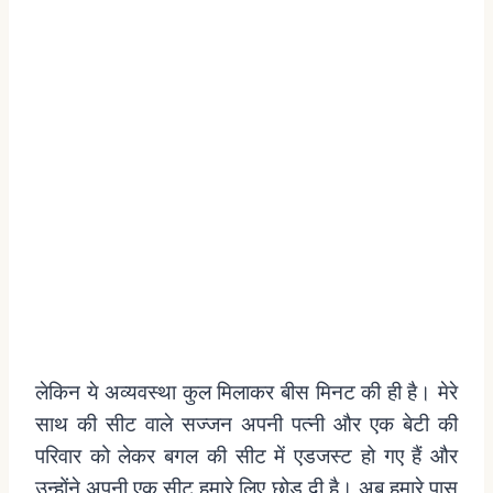
लेकिन
ये
अव्यवस्था
कुल
मिलाकर
बीस
मिनट
की
ही
है।
मेरे
साथ
की
सीट
वाले
सज्जन
अपनी
पत्नी
और
एक
बेटी
की
परिवार
को
लेकर
बगल
की
सीट
में
एडजस्ट
हो
गए
हैं
और
उन्होंने
अपनी
एक
सीट
हमारे
लिए
छोड़
दी
है।
अब
हमारे
पास