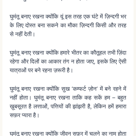
घुमंतू
बनाए
रखना
क्योंकि
यूं
इस
तरह
एक
घंटे
में
ज़िन्दगी
भर
के
लिए
दोस्त
बना
सकने
का
मौका
ज़िन्दगी
किसी
और
तरह
से
नहीं
देती।
घुमंतू
बनाए
रखना
क्योंकि
हमारे
भीतर
का
कौतूहल
तभी
ज़िंदा
रहेगा
और
दिलों
का
आकार
तंग
न
होता
जाए
,
इसके
लिए
ऐसी
यात्राओं
पर
बने
रहना
ज़रूरी
है।
घुमंतू
बनाए
रखना
क्योंकि
सुख
‘
कम्फर्ट
ज़ोन
‘
में
बने
रहने
में
नहीं
होता।
घुमंतू
बनाए
रखना
ताकि
कह
सकें
हम
–
बहुत
ख़ूबसूरत
है
लत्ताओं
,
पत्तियों
की
झांझरी
है
,
लेकिन
हमें
हमारा
सफ़र
प्यारा
है।
घुमंतू
बनाए
रखना
क्योंकि
जीवन
सफ़र
में
चलने
का
नाम
होता