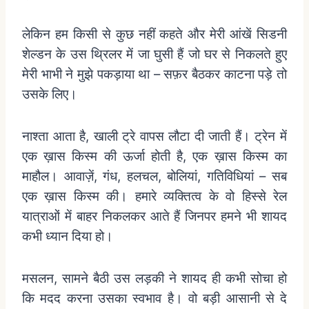
लेकिन
हम
किसी
से
कुछ
नहीं
कहते
और
मेरी
आंखें
सिडनी
शेल्डन
के
उस
थ्रिलर
में
जा
घुसी
हैं
जो
घर
से
निकलते
हुए
मेरी
भाभी
ने
मुझे
पकड़ाया
था
–
सफ़र
बैठकर
काटना
पड़े
तो
उसके
लिए।
नाश्ता
आता
है
,
खाली
ट्रे
वापस
लौटा
दी
जाती
हैं।
ट्रेन
में
एक
ख़ास
किस्म
की
ऊर्जा
होती
है
,
एक
ख़ास
किस्म
का
माहौल।
आवाज़ें
,
गंध
,
हलचल
,
बोलियां
,
गतिविधियां
–
सब
एक
ख़ास
किस्म
की।
हमारे
व्यक्तित्व
के
वो
हिस्से
रेल
यात्राओं
में
बाहर
निकलकर
आते
हैं
जिनपर
हमने
भी
शायद
कभी
ध्यान
दिया
हो।
मसलन
,
सामने
बैठी
उस
लड़की
ने
शायद
ही
कभी
सोचा
हो
कि
मदद
करना
उसका
स्वभाव
है।
वो
बड़ी
आसानी
से
दे