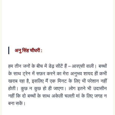
अनु
सिंह
चौधरी
:
हम
तीन
जनों
के
बीच
में
डेढ़
सीटें
हैं
–
आरएसी
वाली।
बच्चों
के
साथ
ट्रेन
में
सफ़र
करने
का
मेरा
अनुभव
शायद
ही
कभी
खराब
रहा
है
,
इसलिए
मैं
एक
मिनट
के
लिए
भी
परेशान
नहीं
होती।
कुछ
न
कुछ
हो
ही
जाएगा।
लोग
इतने
भी
उदासीन
नहीं
कि
दो
बच्चों
के
साथ
अकेली
चलती
मां
के
लिए
जगह
न
बना
सकें।