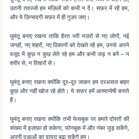
उतनी
तवज्जो
हम
मंज़िलों
को
कभी
न
दें।
सफ़र
में
रहें
हम
,
और
ये
ज़िन्सदगी
सफ़र
में
ही
गुज़र
जाए।
घुमंतू
बनाए
रखना
ताकि
हैरत
भरी
नज़रों
से
नए
लोगों
,
नई
जगहों
,
नए
शहरों
,
नए
ठिकानों
को
देखते
रहें
हम
,
उनसे
अपने
वजूद
में
कुछ
न
कुछ
लेते
रहे
हम
और
कभी
जड़
न
बनें
–
न
शरीर
से
,
न
विचारों
से।
घुमंतू
बनाए
रखना
क्योंकि
दूर
–
दूर
जाकर
हम
दरअसल
बाहर
कुछ
और
नहीं
खोज
रहे
होते।
ये
सफ़र
हमें
आत्मान्वेषी
बनाते
हैं।
घुमंतू
बनाए
रखना
क्योंकि
तभी
फेसबुक
पर
हमारे
दोस्तों
की
संख्या
में
इज़ाफ़ा
हो
सकेगा
,
फोनबुक
में
और
नंबर
जुड़
सकेंगे
,
अपनी
दुआओं
का
दायरा
बढ़ा
सकेंगे
हम।