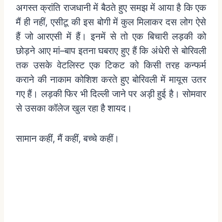
अगस्त
क्रांति
राजधानी
में
बैठते
हुए
समझ
में
आया
है
कि
एक
मैं
ही
नहीं
,
एसीटू
की
इस
बोगी
में
कुल
मिलाकर
दस
लोग
ऐसे
हैं
जो
आरएसी
में
हैं।
इनमें
से
तो
एक
बिचारी
लड़की
को
छोड़ने
आए
मां
–
बाप
इतना
घबराए
हुए
हैं
कि
अंधेरी
से
बोरिवली
तक
उसके
वेटलिस्ट
एक
टिकट
को
किसी
तरह
कन्फर्म
कराने
की
नाकाम
कोशिश
करते
हुए
बोरिवली
में
मायूस
उतर
गए
हैं।
लड़की
फिर
भी
दिल्ली
जाने
पर
अड़ी
हुई
है।
सोमवार
से
उसका
कॉलेज
खुल
रहा
है
शायद।
सामान
कहीं
,
मैं
कहीं
,
बच्चे
कहीं।