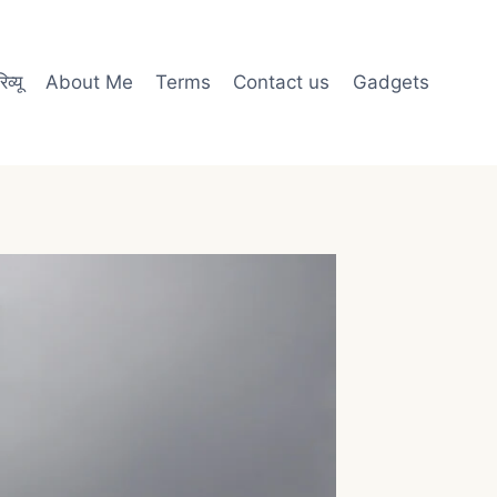
व्यू
About Me
Terms
Contact us
Gadgets