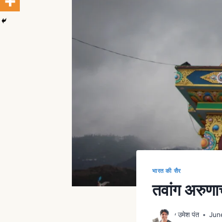
भारत की सैर
तवांग अरुणाच
By
उमेश पंत
Jun