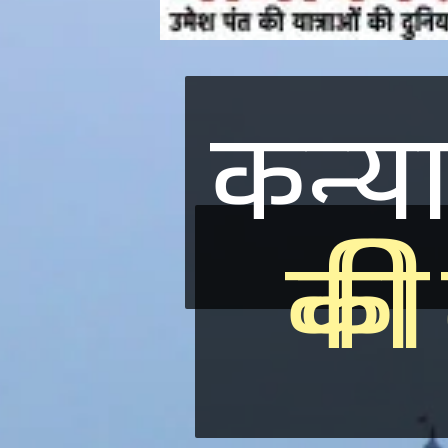
कन्या
कन्या
की 
की 