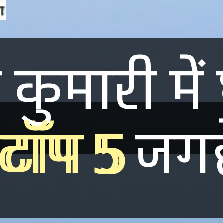
 कुमारी में
 कुमारी में
टॉप 5
टॉप 5
जग
जग