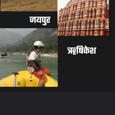
जयपुर
ऋषिकेश