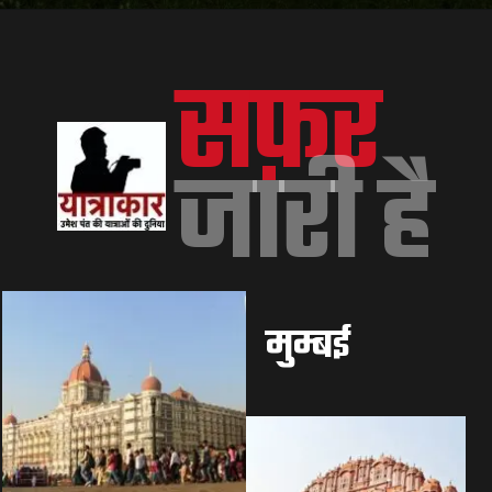
सफ़र 
जारी है
मुम्बई