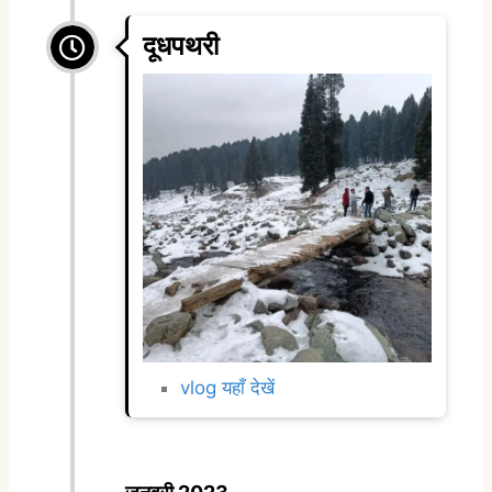
दूधपथरी
vlog यहाँ देखें