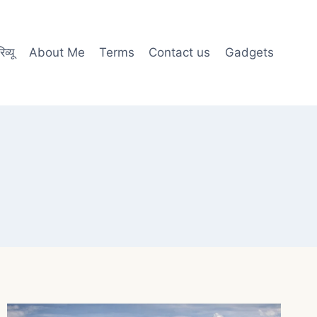
व्यू
About Me
Terms
Contact us
Gadgets