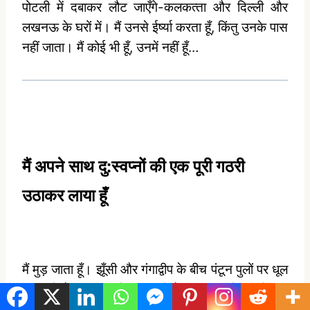
पोटली में दबाकर लौट जाएँगे-कलकत्‍ता और दिल्‍ली और
लखनऊ के घरों में। मैं उनसे ईर्ष्‍या करता हूँ, किंतु उनके पास
नहीं जाता। मैं कोई भी हूँ, उनमें नहीं हूँ…
मैं अपने साथ दु:स्‍वप्‍नों की एक पूरी गठरी
उठाकर लाया हूँ
मैं मुड़ जाता हूँ। झूँसी और गंगाद्वीप के बीच पंटून पुलों पर धूल
उड़ रही है। दुपहर की इस घड़ी में सब कुछ वीरान दीखता
है-अखाड़ों के प्रवेश-द्वार खाली पड़े हैं। दरवाजों के ऊपर