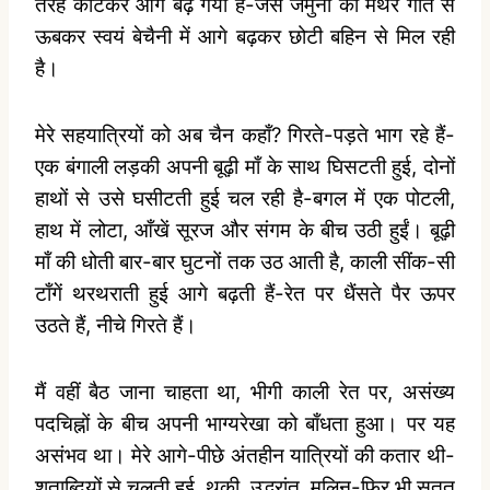
तरह काटकर आगे बढ़ गयी है-जैसे जमुना की मंथर गति से
ऊबकर स्‍वयं बेचैनी में आगे बढ़कर छोटी बहिन से मिल रही
है।
मेरे सहयात्रियों को अब चैन कहाँ? गिरते-पड़ते भाग रहे हैं-
एक बंगाली लड़की अपनी बूढ़ी माँ के साथ घिसटती हुई, दोनों
हाथों से उसे घसीटती हुई चल रही है-बगल में एक पोटली,
हाथ में लोटा, आँखें सूरज और संगम के बीच उठी हुईं। बूढ़ी
माँ की धोती बार-बार घुटनों तक उठ आती है, काली सींक-सी
टाँगें थरथराती हुई आगे बढ़ती हैं-रेत पर धैंसते पैर ऊपर
उठते हैं, नीचे गिरते हैं।
मैं वहीं बैठ जाना चाहता था, भीगी काली रेत पर, असंख्‍य
पदचिह्नों के बीच अपनी भाग्‍यरेखा को बाँधता हुआ। पर यह
असंभव था। मेरे आगे-पीछे अंतहीन यात्रियों की कतार थी-
शताब्दियों से चलती हुई, थकी, उद्भ्रांत, मलिन-फिर भी सतत