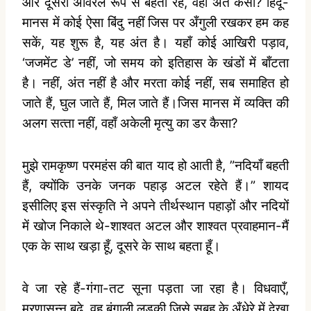
और दूसरी अविरल रूप से बहती रहे, वहाँ अंत कैसा? हिंदू-
मानस में कोई ऐसा बिंदु नहीं जिस पर अँगुली रखकर हम कह
सकें, यह शुरू है, यह अंत है। यहाँ कोई आखिरी पड़ाव,
‘जजमेंट डे’ नहीं, जो समय को इतिहास के खंडों में बाँटता
है। नहीं, अंत नहीं है और मरता कोई नहीं, सब समाहित हो
जाते हैं, घुल जाते हैं, मिल जाते हैं।जिस मानस में व्‍यक्ति की
अलग सत्‍ता नहीं, वहाँ अकेली मृत्‍यु का डर कैसा?
मुझे रामकृष्‍ण परमहंस की बात याद हो आती है, ”नदियाँ बहती
हैं, क्‍योंकि उनके जनक पहाड़ अटल रहेते हैं।” शायद
इसीलिए इस संस्‍कृति ने अपने तीर्थस्‍थान पहाड़ों और नदियों
में खोज निकाले थे-शाश्‍वत अटल और शाश्‍वत प्रवाहमान-मैं
एक के साथ खड़ा हूँ, दूसरे के साथ बहता हूँ।
वे जा रहे हैं-गंगा-तट सूना पड़ता जा रहा है। विधवाएँ,
मरणासन्‍न बूढ़े, वह बंगाली लड़की जिसे सुबह के अँधेरे में देखा