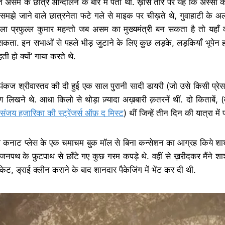
त असम के छात्र आन्दोलन के बारे में पता था. ख़ास तौर पर यह कि अस्सी 
र समझे जाने वाले छात्रनेता फटे गले से माइक पर चीख़ते थे
,
गुवाहाटी के अ
 वाला प्रफुल्ल कुमार महन्तो जब असम का मुख्यमंत्री बन सकता है तो यहाँ
ख सकता. इन सभाओं से पहले भीड़ जुटाने के लिए कुछ लड़के
,
लड़कियाँ भूपेन
ती हो क्यों
’
गाया करते थे.
पंकज श्रीवास्तव की दी हुई एक साल पुरानी सादी डायरी
(
जो उसे किसी प्रेस क
 लिखने थे. आधा किलो से थोड़ा ज़्यादा अख़बारी क़तरनें थीं. दो किताबें,
(
संजय हजारिका की स्ट्रेंजर्स ऑफ़ द मिस्ट
)
थीं जिन्हें तीन दिन की यात्रा मे
े कनाट प्लेस के एक चमाचम बुक मॉल से बिना कन्सेशन का आग्रह किये शाश्
ें जनपथ के फ़ुटपाथ से छाँटे गए कुछ गरम कपड़े थे.
वहीं से ख़रीदकर मैंने
ैकेट
,
ड्राई क्लीन कराने के बाद शानदार पैकेजिंग में भेंट कर दी थी.