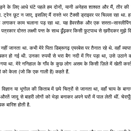
ने के लिए आधे घंटे पहले हम दोनों
,
यानी अनेहस शाश्वत और मैं
,
तीर की 
. ट्रेन छूट न जाए
,
इसलिए मैं रास्ते भर टैक्सी ड्राइवर पर चिल्ला रहा था. ह
ँठ लगाकर काम चलाना पड़ रहा था. यह हैवरसैक और एक सस्ता
–
सास्लीपिं
 पत्रकार दोस्त लक्ष्मी पन्त के साथ ढूँढ़कर किसी फ़ुटपाथ से ख़रीदकर मुझे द
ें कुछ नहीं जानता था. कभी मेरे पिता डिब्रूगढ़ एयरबेस पर तैनात रहे थे. वहाँ व्य
 डूबकर हो गई थी. उनका रुपयों से भरा बैग नदी में गिर पड़ा था
,
उसे उठाने क
गया था. मेरे ननिहाल के गाँव के कुछ लोग असम के किसी ज़िले में खेती करते 
ी को केला
(
जो कि एक गाली है
)
कहते हैं.
विज्ञान या भूगोल की किताब में छपे चित्रों से जानता था
,
वहाँ चाय के बागान 
ी औरतें जादू से बाहरी लोगों को भेड़ा बनाकर अपने घरों में पाल लेती थीं. चेरा
धिक बारिश होती है.