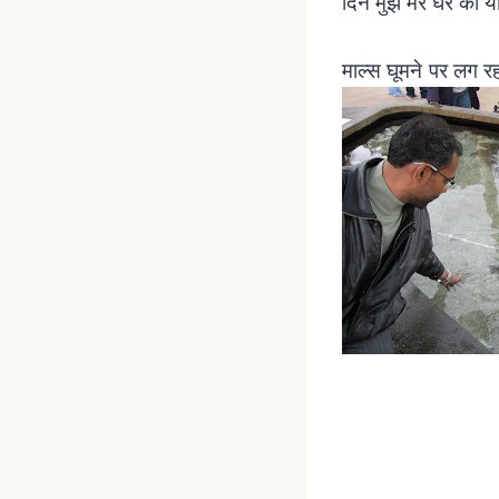
दिन मुझे मेरे घर की य
माल्स घूमने पर लग र