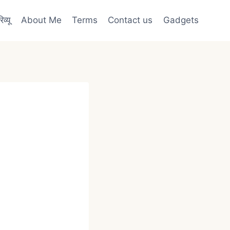
व्यू
About Me
Terms
Contact us
Gadgets