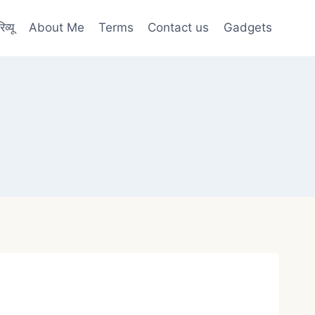
व्यू
About Me
Terms
Contact us
Gadgets