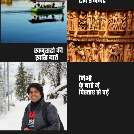
टॉप 5 जगहें
खजुराहो की
 ख़ास बातें 
जिभी 
के बारे में 
विस्तार से पढ़ें