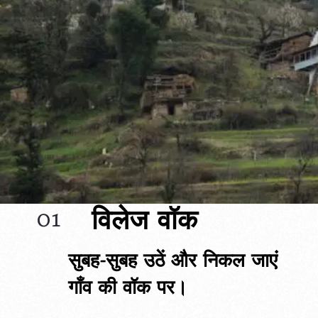
विलेज वॉक
01
सुबह-सुबह उठें और निकल जाएं 
गाँव की वॉक पर।